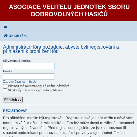
ASOCIACE VELITELŮ JEDNOTEK SBORU
DOBROVOLNÝCH HASIČŮ
Obsah fóra
Administrátor fóra požaduje, abyste byli registrováni a
přihlášeni k prohlížení fór.
Uživatelské jméno:
Heslo:
Zapomněl(a) jsem heslo
Přihlásit mě automaticky při každé návštěvě
Skrýt můj online stav pro toto přihlášení
REGISTROVAT
Pro přihlášení musíte být registrován. Registrace trvá jen pár vteřin a dává vám
mnohem větší možnosti. Administrátor fóra též může dávat rozšířené pravomoci
registrovaným uživatelům. Před registrací se ujistěte, že jste se obeznámili
s našimi podmínkami pro použití a s dalšími pravidly a ujednáními. Také se