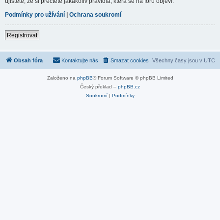
ujistěte, že si přečtete jakákoliv pravidla, která se na fóru objeví.
Podmínky pro užívání
|
Ochrana soukromí
Registrovat
Obsah fóra
Kontaktujte nás
Smazat cookies
Všechny časy jsou v
UTC
Založeno na
phpBB
® Forum Software © phpBB Limited
Český překlad –
phpBB.cz
Soukromí
|
Podmínky