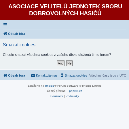
ASOCIACE VELITELŮ JEDNOTEK SBORU
DOBROVOLNÝCH HASIČŮ
Obsah fóra
Smazat cookies
Chcete smazat všechna cookies z vašeho disku uložená tímto fórem?
Obsah fóra
Kontaktujte nás
Smazat cookies
Všechny časy jsou v
UTC
Založeno na
phpBB
® Forum Software © phpBB Limited
Český překlad –
phpBB.cz
Soukromí
|
Podmínky