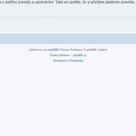
 s dalšími pravidly a ujednáními. Také se ujistěte, že si přečtete jakákoliv pravidla, 
Založeno na
phpBB
® Forum Software © phpBB Limited
Český překlad –
phpBB.cz
Soukromí
|
Podmínky