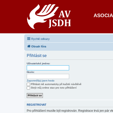
ASOCIA
Rychlé odkazy
Obsah fóra
Přihlásit se
Uživatelské jméno:
Heslo:
Zapomněl(a) jsem heslo
Přihlásit mě automaticky při každé návštěvě
Skrýt můj online stav pro toto přihlášení
REGISTROVAT
Pro přihlášení musíte být registrován. Registrace trvá jen pár