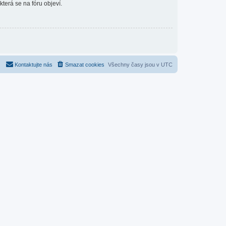
která se na fóru objeví.
Kontaktujte nás
Smazat cookies
Všechny časy jsou v
UTC