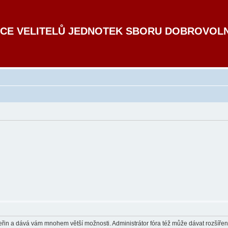
CE VELITELŮ JEDNOTEK SBORU DOBROVOL
 vteřin a dává vám mnohem větší možnosti. Administrátor fóra též může dávat rozšíře