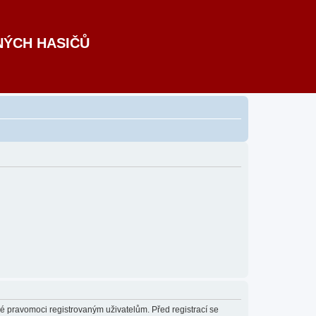
NÝCH HASIČŮ
né pravomoci registrovaným uživatelům. Před registrací se