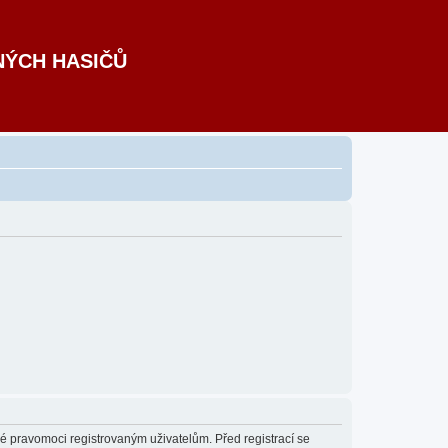
NÝCH HASIČŮ
né pravomoci registrovaným uživatelům. Před registrací se