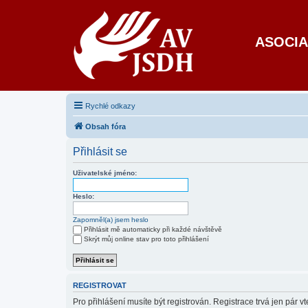
ASOCIA
Rychlé odkazy
Obsah fóra
Přihlásit se
Uživatelské jméno:
Heslo:
Zapomněl(a) jsem heslo
Přihlásit mě automaticky při každé návštěvě
Skrýt můj online stav pro toto přihlášení
REGISTROVAT
Pro přihlášení musíte být registrován. Registrace trvá jen pár