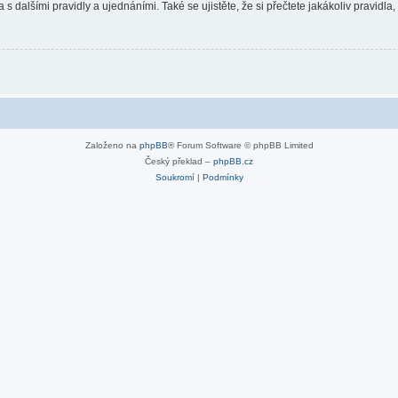
 s dalšími pravidly a ujednáními. Také se ujistěte, že si přečtete jakákoliv pravidla, 
Založeno na
phpBB
® Forum Software © phpBB Limited
Český překlad –
phpBB.cz
Soukromí
|
Podmínky