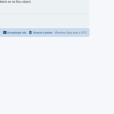
která se na fóru objeví.
Kontaktujte nás
Smazat cookies
Všechny časy jsou v
UTC