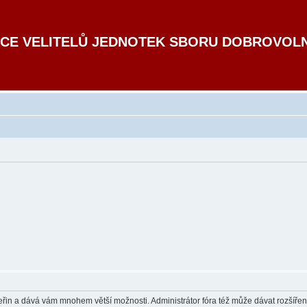
CE VELITELŮ JEDNOTEK SBORU DOBROVOL
 vteřin a dává vám mnohem větší možnosti. Administrátor fóra též může dávat rozšíře