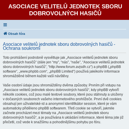
ASOCIACE VELITELŮ JEDNOTEK SBORU
DOBROVOLNÝCH HASIČŮ
Obsah fóra
Asociace velitelů jednotek sboru dobrovolných hasičů -
Ochrana soukromí
Toto prohlášení podrobně vysvětluje jak „Asociace velitelů jednotek sboru
dobrovolných hasičů“ (dále jen “my”, “nás”, “naše”, “Asociace velitelů jednotek
sboru dobrovolných hasičů”, “http://www.forum.avjsdh.cz”) a phpBB („phpBB
software“, „www.phpbb.com“, „phpBB Limited“) používá jakékoliv informace
shromážděné během každé vaší návštěvy.
Vaše osobní údaje jsou shromážděny dvěma způsoby. Prvním při vstupu na
„Asociace velitelů jednotek sboru dobrovolných hasičů“, kdy phpBB vytvoří
několik cookies, což jsou malé textové soubory, které jsou stáhnuty a uloženy
v dočasných souborech vašeho internetového prohlížeče. První dvě cookies
obsahují jen uživatelské-id a anonymní identifikátor session, které je vám
automaticky přiděleno phpBB softwarem. Třetí cookie se vytvoří, jakmile
začnete procházet mezi tématy na „Asociace velitelů jednotek sboru
dobrovolných hasičů“, a je používána k ukládání informace, které téma jste již
přečetli, což vede k snažšímu a pohodlnějšímu pohybu po fóru.