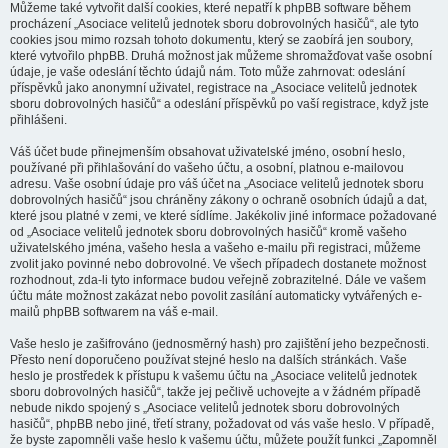
Můžeme také vytvořit další cookies, které nepatří k phpBB software během
procházení „Asociace velitelů jednotek sboru dobrovolných hasičů“, ale tyto
cookies jsou mimo rozsah tohoto dokumentu, který se zaobírá jen soubory,
které vytvořilo phpBB. Druhá možnost jak můžeme shromažďovat vaše osobní
údaje, je vaše odeslání těchto údajů nám. Toto může zahrnovat: odeslání
příspěvků jako anonymní uživatel, registrace na „Asociace velitelů jednotek
sboru dobrovolných hasičů“ a odeslání příspěvků po vaší registrace, když jste
přihlášeni.
Váš účet bude přinejmenším obsahovat uživatelské jméno, osobní heslo,
používané při přihlašování do vašeho účtu, a osobní, platnou e-mailovou
adresu. Vaše osobní údaje pro váš účet na „Asociace velitelů jednotek sboru
dobrovolných hasičů“ jsou chráněny zákony o ochraně osobních údajů a dat,
které jsou platné v zemi, ve které sídlíme. Jakékoliv jiné informace požadované
od „Asociace velitelů jednotek sboru dobrovolných hasičů“ kromě vašeho
uživatelského jména, vašeho hesla a vašeho e-mailu při registraci, můžeme
zvolit jako povinné nebo dobrovolné. Ve všech případech dostanete možnost
rozhodnout, zda-li tyto informace budou veřejně zobrazitelné. Dále ve vašem
účtu máte možnost zakázat nebo povolit zasílání automaticky vytvářených e-
mailů phpBB softwarem na váš e-mail.
Vaše heslo je zašifrováno (jednosměrný hash) pro zajištění jeho bezpečnosti.
Přesto není doporučeno používat stejné heslo na dalších stránkách. Vaše
heslo je prostředek k přístupu k vašemu účtu na „Asociace velitelů jednotek
sboru dobrovolných hasičů“, takže jej pečlivě uchovejte a v žádném případě
nebude nikdo spojený s „Asociace velitelů jednotek sboru dobrovolných
hasičů“, phpBB nebo jiné, třetí strany, požadovat od vás vaše heslo. V případě,
že byste zapomněli vaše heslo k vašemu účtu, můžete použít funkci „Zapomněl