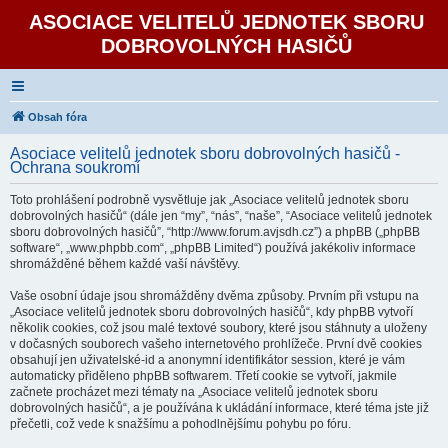
ASOCIACE VELITELŮ JEDNOTEK SBORU
DOBROVOLNÝCH HASIČŮ
Obsah fóra
Asociace velitelů jednotek sboru dobrovolných hasičů -
Ochrana soukromí
Toto prohlášení podrobně vysvětluje jak „Asociace velitelů jednotek sboru
dobrovolných hasičů“ (dále jen “my”, “nás”, “naše”, “Asociace velitelů jednotek
sboru dobrovolných hasičů”, “http://www.forum.avjsdh.cz”) a phpBB („phpBB
software“, „www.phpbb.com“, „phpBB Limited“) používá jakékoliv informace
shromážděné během každé vaší návštěvy.
Vaše osobní údaje jsou shromážděny dvěma způsoby. Prvním při vstupu na
„Asociace velitelů jednotek sboru dobrovolných hasičů“, kdy phpBB vytvoří
několik cookies, což jsou malé textové soubory, které jsou stáhnuty a uloženy
v dočasných souborech vašeho internetového prohlížeče. První dvě cookies
obsahují jen uživatelské-id a anonymní identifikátor session, které je vám
automaticky přiděleno phpBB softwarem. Třetí cookie se vytvoří, jakmile
začnete procházet mezi tématy na „Asociace velitelů jednotek sboru
dobrovolných hasičů“, a je používána k ukládání informace, které téma jste již
přečetli, což vede k snažšímu a pohodlnějšímu pohybu po fóru.