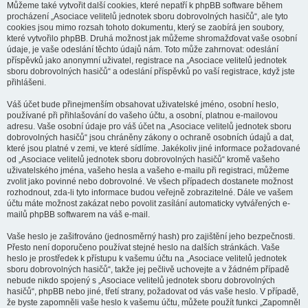
Můžeme také vytvořit další cookies, které nepatří k phpBB software během
procházení „Asociace velitelů jednotek sboru dobrovolných hasičů“, ale tyto
cookies jsou mimo rozsah tohoto dokumentu, který se zaobírá jen soubory,
které vytvořilo phpBB. Druhá možnost jak můžeme shromažďovat vaše osobní
údaje, je vaše odeslání těchto údajů nám. Toto může zahrnovat: odeslání
příspěvků jako anonymní uživatel, registrace na „Asociace velitelů jednotek
sboru dobrovolných hasičů“ a odeslání příspěvků po vaší registrace, když jste
přihlášeni.
Váš účet bude přinejmenším obsahovat uživatelské jméno, osobní heslo,
používané při přihlašování do vašeho účtu, a osobní, platnou e-mailovou
adresu. Vaše osobní údaje pro váš účet na „Asociace velitelů jednotek sboru
dobrovolných hasičů“ jsou chráněny zákony o ochraně osobních údajů a dat,
které jsou platné v zemi, ve které sídlíme. Jakékoliv jiné informace požadované
od „Asociace velitelů jednotek sboru dobrovolných hasičů“ kromě vašeho
uživatelského jména, vašeho hesla a vašeho e-mailu při registraci, můžeme
zvolit jako povinné nebo dobrovolné. Ve všech případech dostanete možnost
rozhodnout, zda-li tyto informace budou veřejně zobrazitelné. Dále ve vašem
účtu máte možnost zakázat nebo povolit zasílání automaticky vytvářených e-
mailů phpBB softwarem na váš e-mail.
Vaše heslo je zašifrováno (jednosměrný hash) pro zajištění jeho bezpečnosti.
Přesto není doporučeno používat stejné heslo na dalších stránkách. Vaše
heslo je prostředek k přístupu k vašemu účtu na „Asociace velitelů jednotek
sboru dobrovolných hasičů“, takže jej pečlivě uchovejte a v žádném případě
nebude nikdo spojený s „Asociace velitelů jednotek sboru dobrovolných
hasičů“, phpBB nebo jiné, třetí strany, požadovat od vás vaše heslo. V případě,
že byste zapomněli vaše heslo k vašemu účtu, můžete použít funkci „Zapomněl