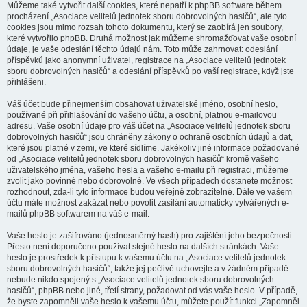
Můžeme také vytvořit další cookies, které nepatří k phpBB software během
procházení „Asociace velitelů jednotek sboru dobrovolných hasičů“, ale tyto
cookies jsou mimo rozsah tohoto dokumentu, který se zaobírá jen soubory,
které vytvořilo phpBB. Druhá možnost jak můžeme shromažďovat vaše osobní
údaje, je vaše odeslání těchto údajů nám. Toto může zahrnovat: odeslání
příspěvků jako anonymní uživatel, registrace na „Asociace velitelů jednotek
sboru dobrovolných hasičů“ a odeslání příspěvků po vaší registrace, když jste
přihlášeni.
Váš účet bude přinejmenším obsahovat uživatelské jméno, osobní heslo,
používané při přihlašování do vašeho účtu, a osobní, platnou e-mailovou
adresu. Vaše osobní údaje pro váš účet na „Asociace velitelů jednotek sboru
dobrovolných hasičů“ jsou chráněny zákony o ochraně osobních údajů a dat,
které jsou platné v zemi, ve které sídlíme. Jakékoliv jiné informace požadované
od „Asociace velitelů jednotek sboru dobrovolných hasičů“ kromě vašeho
uživatelského jména, vašeho hesla a vašeho e-mailu při registraci, můžeme
zvolit jako povinné nebo dobrovolné. Ve všech případech dostanete možnost
rozhodnout, zda-li tyto informace budou veřejně zobrazitelné. Dále ve vašem
účtu máte možnost zakázat nebo povolit zasílání automaticky vytvářených e-
mailů phpBB softwarem na váš e-mail.
Vaše heslo je zašifrováno (jednosměrný hash) pro zajištění jeho bezpečnosti.
Přesto není doporučeno používat stejné heslo na dalších stránkách. Vaše
heslo je prostředek k přístupu k vašemu účtu na „Asociace velitelů jednotek
sboru dobrovolných hasičů“, takže jej pečlivě uchovejte a v žádném případě
nebude nikdo spojený s „Asociace velitelů jednotek sboru dobrovolných
hasičů“, phpBB nebo jiné, třetí strany, požadovat od vás vaše heslo. V případě,
že byste zapomněli vaše heslo k vašemu účtu, můžete použít funkci „Zapomněl