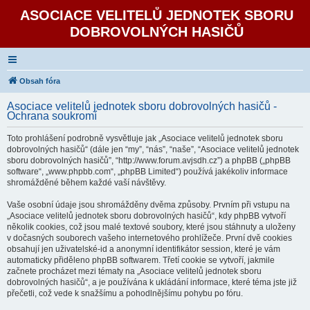
ASOCIACE VELITELŮ JEDNOTEK SBORU
DOBROVOLNÝCH HASIČŮ
Obsah fóra
Asociace velitelů jednotek sboru dobrovolných hasičů -
Ochrana soukromí
Toto prohlášení podrobně vysvětluje jak „Asociace velitelů jednotek sboru
dobrovolných hasičů“ (dále jen “my”, “nás”, “naše”, “Asociace velitelů jednotek
sboru dobrovolných hasičů”, “http://www.forum.avjsdh.cz”) a phpBB („phpBB
software“, „www.phpbb.com“, „phpBB Limited“) používá jakékoliv informace
shromážděné během každé vaší návštěvy.
Vaše osobní údaje jsou shromážděny dvěma způsoby. Prvním při vstupu na
„Asociace velitelů jednotek sboru dobrovolných hasičů“, kdy phpBB vytvoří
několik cookies, což jsou malé textové soubory, které jsou stáhnuty a uloženy
v dočasných souborech vašeho internetového prohlížeče. První dvě cookies
obsahují jen uživatelské-id a anonymní identifikátor session, které je vám
automaticky přiděleno phpBB softwarem. Třetí cookie se vytvoří, jakmile
začnete procházet mezi tématy na „Asociace velitelů jednotek sboru
dobrovolných hasičů“, a je používána k ukládání informace, které téma jste již
přečetli, což vede k snažšímu a pohodlnějšímu pohybu po fóru.