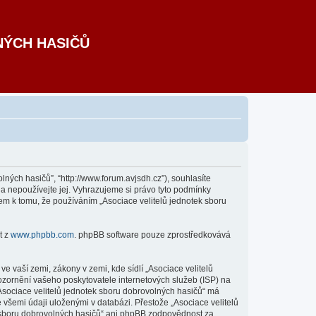
NÝCH HASIČŮ
lných hasičů”, “http://www.forum.avjsdh.cz”), souhlasíte
a nepoužívejte jej. Vyhrazujeme si právo tyto podmínky
em k tomu, že používáním „Asociace velitelů jednotek sboru
t z
www.phpbb.com
. phpBB software pouze zprostředkovává
 vaší zemi, zákony v zemi, kde sídlí „Asociace velitelů
ozornění vašeho poskytovatele internetových služeb (ISP) na
„Asociace velitelů jednotek sboru dobrovolných hasičů“ má
 všemi údaji uloženými v databázi. Přestože „Asociace velitelů
k sboru dobrovolných hasičů“ ani phpBB zodpovědnost za