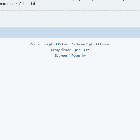
mpromitaci těchto dat.
Založeno na
phpBB
® Forum Software © phpBB Limited
Český překlad –
phpBB.cz
Soukromí
|
Podmínky