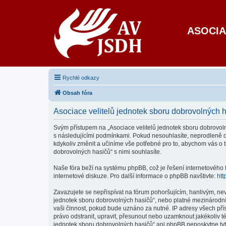
ASOCIA
Rychlé odkazy
Obsah fóra
Asociace velitelů jednotek sboru dobrovolných 
Svým přístupem na „Asociace velitelů jednotek sboru dobrovolnýc
s následujícími podmínkami. Pokud nesouhlasíte, neprodleně op
kdykoliv změnit a učiníme vše potřebné pro to, abychom vás o 
dobrovolných hasičů“ s nimi souhlasíte.
Naše fóra beží na systému phpBB, což je řešení internetového fó
internetové diskuze. Pro další informace o phpBB navštivte:
htt
Zavazujete se nepřispívat na fórum pohoršujícím, hanlivým, nev
jednotek sboru dobrovolných hasičů“, nebo platné mezinárodní
vaši činnost, pokud bude uznáno za nutné. IP adresy všech přís
právo odstranit, upravit, přesunout nebo uzamknout jakékoliv t
jednotek sboru dobrovolných hasičů“ ani phpBB neposkytne tyt