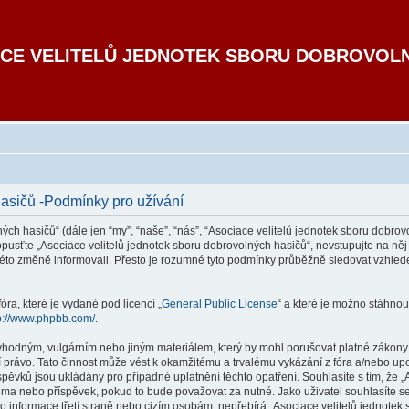
CE VELITELŮ JEDNOTEK SBORU DOBROVOL
hasičů -Podmínky pro užívání
h hasičů“ (dále jen “my”, “naše”, “nás”, “Asociace velitelů jednotek sboru dobrovo
usťte „Asociace velitelů jednotek sboru dobrovolných hasičů“, nevstupujte na něj 
této změně informovali. Přesto je rozumné tyto podmínky průběžně sledovat vzhled
ra, které je vydané pod licencí „
General Public License
“ a které je možno stáhnou
p://www.phpbb.com/
.
hodným, vulgárním nebo jiným materiálem, který by mohl porušovat platné zákony ve
 právo. Tato činnost může vést k okamžitému a trvalému vykázání z fóra a/nebo up
pěvků jsou ukládány pro případné uplatnění těchto opatření. Souhlasíte s tím, že 
éma nebo příspěvek, pokud to bude považovat za nutné. Jako uživatel souhlasíte se
o informace třetí straně nebo cizím osobám, nepřebírá „Asociace velitelů jednote